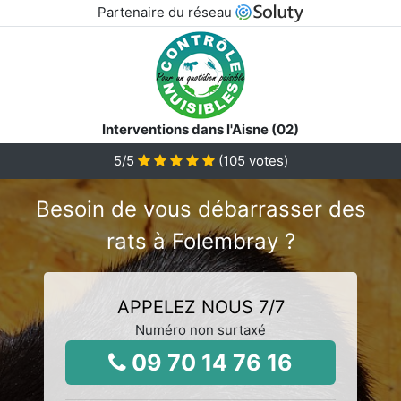
Partenaire du réseau
Interventions dans l'Aisne (02)
5
/5
(
105
votes)
Besoin de vous débarrasser des
rats à Folembray ?
APPELEZ NOUS 7/7
Numéro non surtaxé
09 70 14 76 16