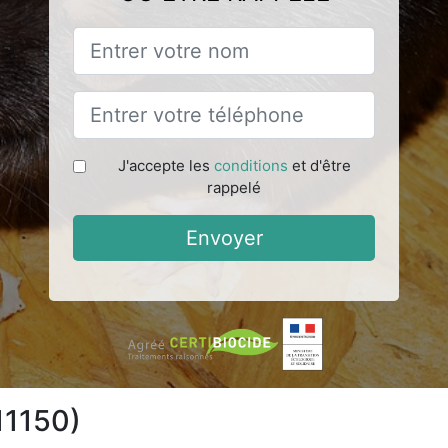
J'accepte les
conditions
et d'être
rappelé
Envoyer
(11150)