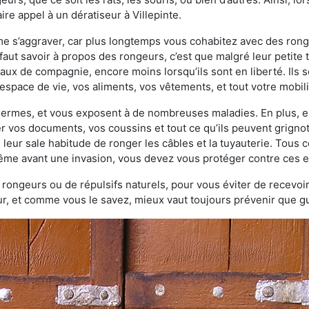
re appel à un dératiseur à Villepinte.
ème s’aggraver, car plus longtemps vous cohabitez avec des ro
faut savoir à propos des rongeurs, c’est que malgré leur petite ta
ux de compagnie, encore moins lorsqu’ils sont en liberté. Ils s
espace de vie, vos aliments, vos vêtements, et tout votre mobili
 germes, et vous exposent à de nombreuses maladies. En plus, e
er vos documents, vos coussins et tout ce qu’ils peuvent grigno
 leur sale habitude de ronger les câbles et la tuyauterie. Tous 
 même avant une invasion, vous devez vous protéger contre ces e
à rongeurs ou de répulsifs naturels, pour vous éviter de recevoir
r, et comme vous le savez, mieux vaut toujours prévenir que gu