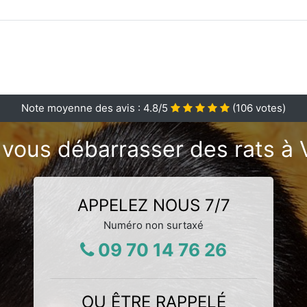
Note moyenne des avis :
4.8
/5
(
106
votes)
vous débarrasser des rats à V
APPELEZ NOUS 7/7
Numéro non surtaxé
09 70 14 76 26
OU ÊTRE RAPPELÉ