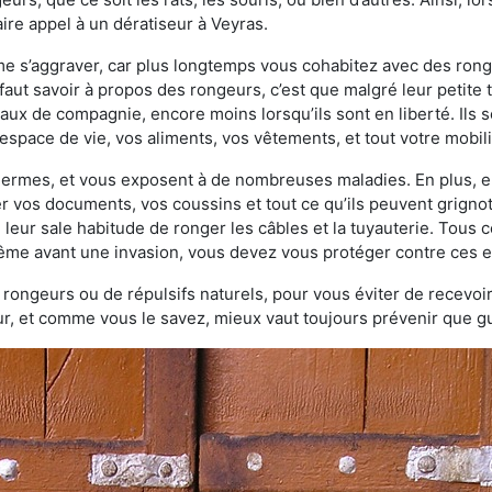
re appel à un dératiseur à Veyras.
ème s’aggraver, car plus longtemps vous cohabitez avec des ro
faut savoir à propos des rongeurs, c’est que malgré leur petite ta
ux de compagnie, encore moins lorsqu’ils sont en liberté. Ils s
espace de vie, vos aliments, vos vêtements, et tout votre mobili
 germes, et vous exposent à de nombreuses maladies. En plus, e
er vos documents, vos coussins et tout ce qu’ils peuvent grigno
 leur sale habitude de ronger les câbles et la tuyauterie. Tous 
 même avant une invasion, vous devez vous protéger contre ces e
à rongeurs ou de répulsifs naturels, pour vous éviter de recevoir
r, et comme vous le savez, mieux vaut toujours prévenir que gu