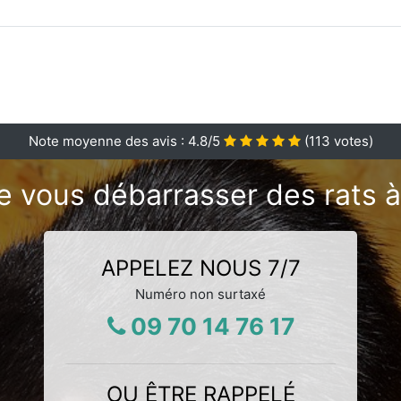
Note moyenne des avis :
4.8
/5
(
113
votes)
e vous débarrasser des rats à
APPELEZ NOUS 7/7
Numéro non surtaxé
09 70 14 76 17
OU ÊTRE RAPPELÉ