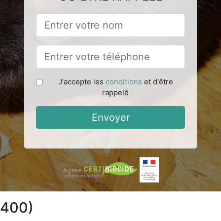
J'accepte les
conditions
et d'être
rappelé
Envoyer
5400)