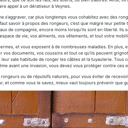
ire appel à un dératiseur à Veynes.
ème s’aggraver, car plus longtemps vous cohabitez avec des ro
faut savoir à propos des rongeurs, c’est que malgré leur petite ta
ux de compagnie, encore moins lorsqu’ils sont en liberté. Ils s
espace de vie, vos aliments, vos vêtements, et tout votre mobili
 germes, et vous exposent à de nombreuses maladies. En plus, e
er vos documents, vos coussins et tout ce qu’ils peuvent grigno
 leur sale habitude de ronger les câbles et la tuyauterie. Tous 
 même avant une invasion, vous devez vous protéger contre ces e
à rongeurs ou de répulsifs naturels, pour vous éviter de recevoir
r, et comme vous le savez, mieux vaut toujours prévenir que gu