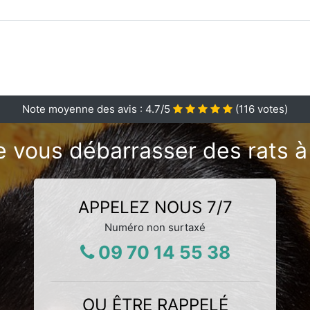
Note moyenne des avis :
4.7
/5
(
116
votes)
e vous débarrasser des rats à
APPELEZ NOUS 7/7
Numéro non surtaxé
09 70 14 55 38
OU ÊTRE RAPPELÉ