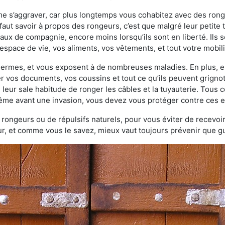
ème s’aggraver, car plus longtemps vous cohabitez avec des ro
faut savoir à propos des rongeurs, c’est que malgré leur petite ta
ux de compagnie, encore moins lorsqu’ils sont en liberté. Ils s
espace de vie, vos aliments, vos vêtements, et tout votre mobili
 germes, et vous exposent à de nombreuses maladies. En plus, e
er vos documents, vos coussins et tout ce qu’ils peuvent grigno
 leur sale habitude de ronger les câbles et la tuyauterie. Tous 
 même avant une invasion, vous devez vous protéger contre ces e
à rongeurs ou de répulsifs naturels, pour vous éviter de recevoir
r, et comme vous le savez, mieux vaut toujours prévenir que gu