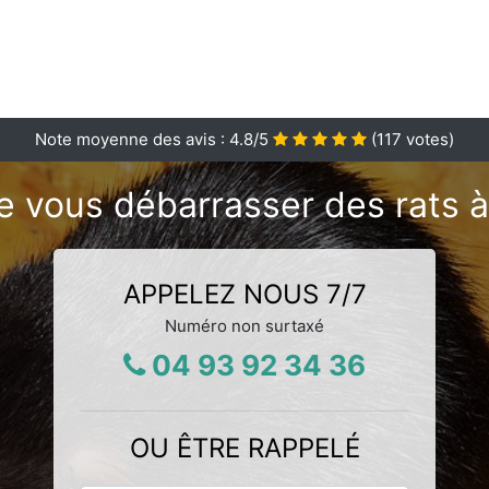
Note moyenne des avis :
4.8
/5
(
117
votes)
e vous débarrasser des rats à
APPELEZ NOUS 7/7
Numéro non surtaxé
04 93 92 34 36
OU ÊTRE RAPPELÉ