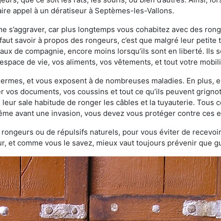
ire appel à un dératiseur à Septèmes-les-Vallons.
ème s’aggraver, car plus longtemps vous cohabitez avec des ro
faut savoir à propos des rongeurs, c’est que malgré leur petite ta
ux de compagnie, encore moins lorsqu’ils sont en liberté. Ils s
espace de vie, vos aliments, vos vêtements, et tout votre mobili
 germes, et vous exposent à de nombreuses maladies. En plus, e
er vos documents, vos coussins et tout ce qu’ils peuvent grigno
 leur sale habitude de ronger les câbles et la tuyauterie. Tous 
 même avant une invasion, vous devez vous protéger contre ces e
à rongeurs ou de répulsifs naturels, pour vous éviter de recevoir
r, et comme vous le savez, mieux vaut toujours prévenir que gu