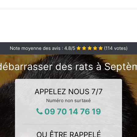
Note moyenne des avis :
4.8
/5
(
114
votes)
débarrasser des rats à Septèm
APPELEZ NOUS 7/7
Numéro non surtaxé
09 70 14 76 19
OU ÊTRE RAPPELÉ