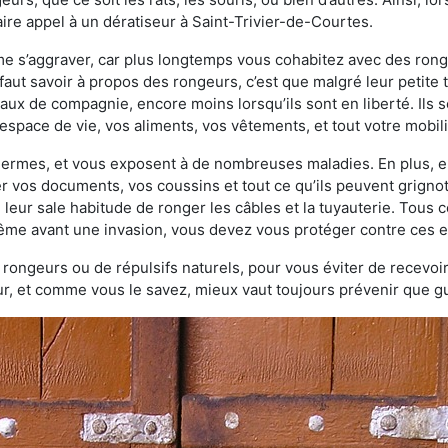
re appel à un dératiseur à Saint-Trivier-de-Courtes.
ème s’aggraver, car plus longtemps vous cohabitez avec des ro
faut savoir à propos des rongeurs, c’est que malgré leur petite ta
ux de compagnie, encore moins lorsqu’ils sont en liberté. Ils s
espace de vie, vos aliments, vos vêtements, et tout votre mobili
 germes, et vous exposent à de nombreuses maladies. En plus, e
er vos documents, vos coussins et tout ce qu’ils peuvent grigno
 leur sale habitude de ronger les câbles et la tuyauterie. Tous 
 même avant une invasion, vous devez vous protéger contre ces e
à rongeurs ou de répulsifs naturels, pour vous éviter de recevoir
r, et comme vous le savez, mieux vaut toujours prévenir que gu