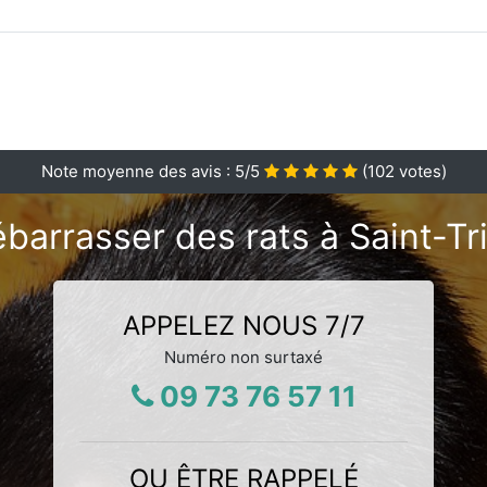
Note moyenne des avis :
5
/5
(
102
votes)
barrasser des rats à Saint-Tr
APPELEZ NOUS 7/7
Numéro non surtaxé
09 73 76 57 11
OU ÊTRE RAPPELÉ