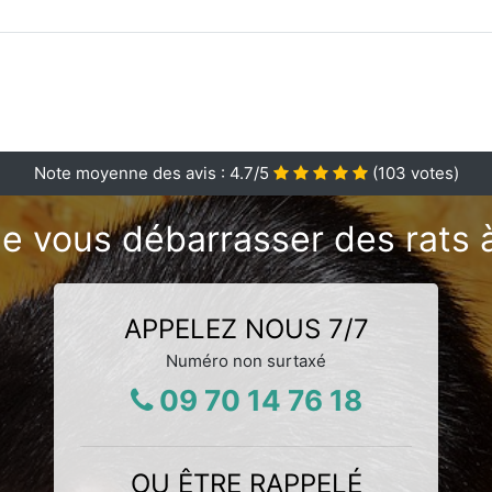
Note moyenne des avis :
4.7
/5
(
103
votes)
e vous débarrasser des rats à
APPELEZ NOUS 7/7
Numéro non surtaxé
09 70 14 76 18
OU ÊTRE RAPPELÉ