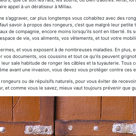
re appel à un dératiseur à Millau.
ème s’aggraver, car plus longtemps vous cohabitez avec des ro
faut savoir à propos des rongeurs, c’est que malgré leur petite ta
ux de compagnie, encore moins lorsqu’ils sont en liberté. Ils s
espace de vie, vos aliments, vos vêtements, et tout votre mobili
 germes, et vous exposent à de nombreuses maladies. En plus, e
er vos documents, vos coussins et tout ce qu’ils peuvent grigno
 leur sale habitude de ronger les câbles et la tuyauterie. Tous 
 même avant une invasion, vous devez vous protéger contre ces e
à rongeurs ou de répulsifs naturels, pour vous éviter de recevoir
r, et comme vous le savez, mieux vaut toujours prévenir que gu