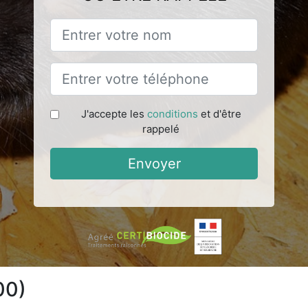
J'accepte les
conditions
et d'être
rappelé
Envoyer
00)