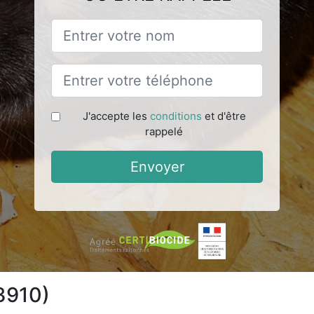
J'accepte les
conditions
et d'être
rappelé
Envoyer
13910)