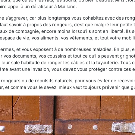
re appel à un dératiseur à Maillane.
ème s’aggraver, car plus longtemps vous cohabitez avec des ro
faut savoir à propos des rongeurs, c’est que malgré leur petite ta
ux de compagnie, encore moins lorsqu’ils sont en liberté. Ils s
espace de vie, vos aliments, vos vêtements, et tout votre mobili
 germes, et vous exposent à de nombreuses maladies. En plus, e
er vos documents, vos coussins et tout ce qu’ils peuvent grigno
 leur sale habitude de ronger les câbles et la tuyauterie. Tous 
 même avant une invasion, vous devez vous protéger contre ces e
à rongeurs ou de répulsifs naturels, pour vous éviter de recevoir
r, et comme vous le savez, mieux vaut toujours prévenir que gu