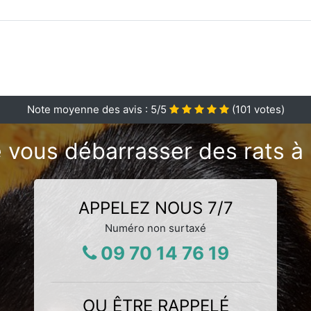
Note moyenne des avis :
5
/5
(
101
votes)
 vous débarrasser des rats à 
APPELEZ NOUS 7/7
Numéro non surtaxé
09 70 14 76 19
OU ÊTRE RAPPELÉ