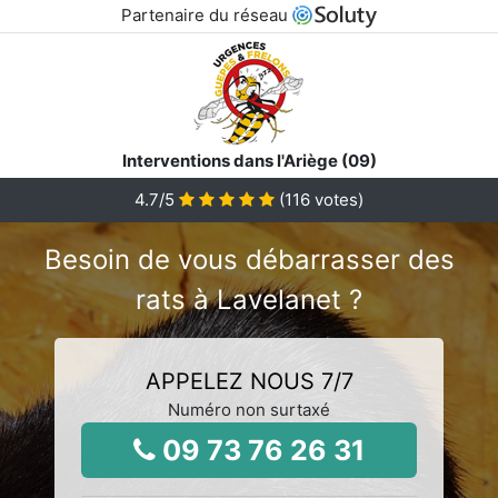
Partenaire du réseau
Interventions dans l'Ariège (09)
4.7
/5
(
116
votes)
Besoin de vous débarrasser des
rats à Lavelanet ?
APPELEZ NOUS 7/7
Numéro non surtaxé
09 73 76 26 31