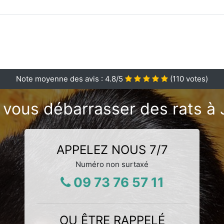
Note moyenne des avis :
4.8
/5
(
110
votes)
 vous débarrasser des rats à 
APPELEZ NOUS 7/7
Numéro non surtaxé
09 73 76 57 11
OU ÊTRE RAPPELÉ