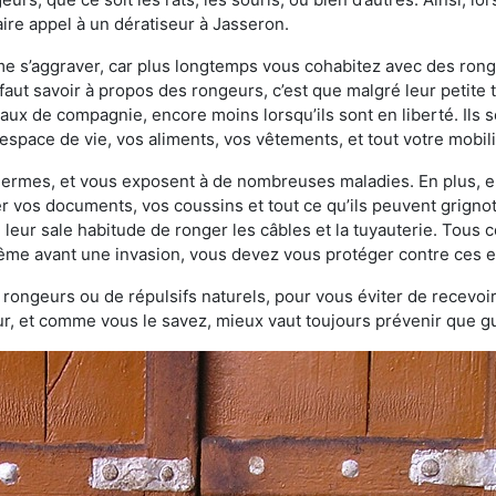
ire appel à un dératiseur à Jasseron.
ème s’aggraver, car plus longtemps vous cohabitez avec des ro
faut savoir à propos des rongeurs, c’est que malgré leur petite ta
ux de compagnie, encore moins lorsqu’ils sont en liberté. Ils s
espace de vie, vos aliments, vos vêtements, et tout votre mobili
 germes, et vous exposent à de nombreuses maladies. En plus, e
er vos documents, vos coussins et tout ce qu’ils peuvent grigno
 leur sale habitude de ronger les câbles et la tuyauterie. Tous 
 même avant une invasion, vous devez vous protéger contre ces e
à rongeurs ou de répulsifs naturels, pour vous éviter de recevoir
r, et comme vous le savez, mieux vaut toujours prévenir que gu