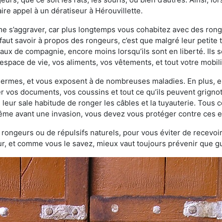
re appel à un dératiseur à Hérouvillette.
ème s’aggraver, car plus longtemps vous cohabitez avec des ro
faut savoir à propos des rongeurs, c’est que malgré leur petite ta
ux de compagnie, encore moins lorsqu’ils sont en liberté. Ils s
espace de vie, vos aliments, vos vêtements, et tout votre mobili
 germes, et vous exposent à de nombreuses maladies. En plus, e
er vos documents, vos coussins et tout ce qu’ils peuvent grigno
 leur sale habitude de ronger les câbles et la tuyauterie. Tous 
 même avant une invasion, vous devez vous protéger contre ces e
à rongeurs ou de répulsifs naturels, pour vous éviter de recevoir
r, et comme vous le savez, mieux vaut toujours prévenir que gu