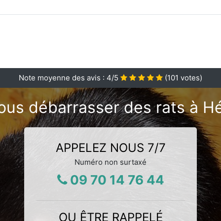
Note moyenne des avis :
4
/5
(
101
votes)
ous débarrasser des rats à Hér
APPELEZ NOUS 7/7
Numéro non surtaxé
09 70 14 76 44
OU ÊTRE RAPPELÉ