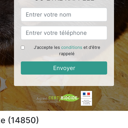
J'accepte les
conditions
et d'être
rappelé
Envoyer
te (14850)