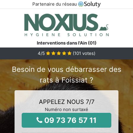
Partenaire du réseau
Interventions dans l'Ain (01)
4
/5
(
101
votes)
Besoin de vous débarrasser des
rats à Foissiat ?
APPELEZ NOUS 7/7
Numéro non surtaxé
09 73 76 57 11