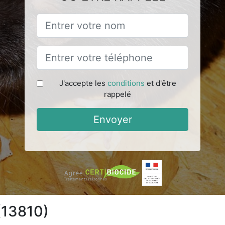
J'accepte les
conditions
et d'être
rappelé
Envoyer
 (13810)