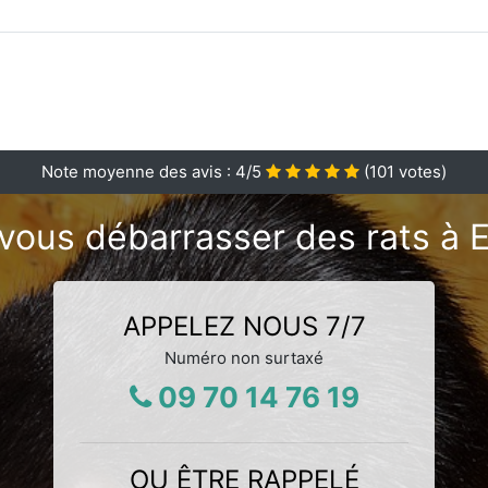
Note moyenne des avis :
4
/5
(
101
votes)
vous débarrasser des rats à E
APPELEZ NOUS 7/7
Numéro non surtaxé
09 70 14 76 19
OU ÊTRE RAPPELÉ