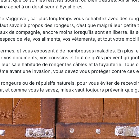
re appel à un dératiseur à Eygalières.
ème s’aggraver, car plus longtemps vous cohabitez avec des ro
faut savoir à propos des rongeurs, c’est que malgré leur petite ta
ux de compagnie, encore moins lorsqu’ils sont en liberté. Ils s
espace de vie, vos aliments, vos vêtements, et tout votre mobili
 germes, et vous exposent à de nombreuses maladies. En plus, e
er vos documents, vos coussins et tout ce qu’ils peuvent grigno
 leur sale habitude de ronger les câbles et la tuyauterie. Tous 
 même avant une invasion, vous devez vous protéger contre ces e
à rongeurs ou de répulsifs naturels, pour vous éviter de recevoir
r, et comme vous le savez, mieux vaut toujours prévenir que gu