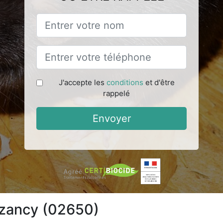
J'accepte les
conditions
et d'être
rappelé
Envoyer
ézancy (02650)