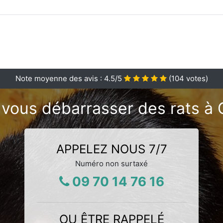
Note moyenne des avis :
4.5
/5
(
104
votes)
 vous débarrasser des rats à 
APPELEZ NOUS 7/7
Numéro non surtaxé
09 70 14 76 16
OU ÊTRE RAPPELÉ