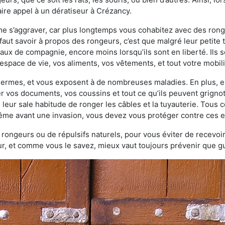
ire appel à un dératiseur à Crézancy.
ème s’aggraver, car plus longtemps vous cohabitez avec des ro
faut savoir à propos des rongeurs, c’est que malgré leur petite ta
ux de compagnie, encore moins lorsqu’ils sont en liberté. Ils s
espace de vie, vos aliments, vos vêtements, et tout votre mobili
 germes, et vous exposent à de nombreuses maladies. En plus, e
er vos documents, vos coussins et tout ce qu’ils peuvent grigno
 leur sale habitude de ronger les câbles et la tuyauterie. Tous 
 même avant une invasion, vous devez vous protéger contre ces e
à rongeurs ou de répulsifs naturels, pour vous éviter de recevoir
r, et comme vous le savez, mieux vaut toujours prévenir que gu