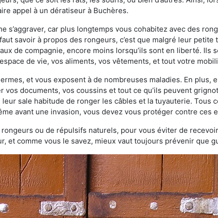
ire appel à un dératiseur à Buchères.
ème s’aggraver, car plus longtemps vous cohabitez avec des ro
faut savoir à propos des rongeurs, c’est que malgré leur petite ta
ux de compagnie, encore moins lorsqu’ils sont en liberté. Ils s
espace de vie, vos aliments, vos vêtements, et tout votre mobili
 germes, et vous exposent à de nombreuses maladies. En plus, e
er vos documents, vos coussins et tout ce qu’ils peuvent grigno
 leur sale habitude de ronger les câbles et la tuyauterie. Tous 
 même avant une invasion, vous devez vous protéger contre ces e
à rongeurs ou de répulsifs naturels, pour vous éviter de recevoir
r, et comme vous le savez, mieux vaut toujours prévenir que gu