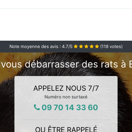
Note moyenne des avis :
4.7
/5
(
118
votes)
 vous débarrasser des rats à 
APPELEZ NOUS 7/7
Numéro non surtaxé
09 70 14 33 60
OU ÊTRE RAPPELÉ