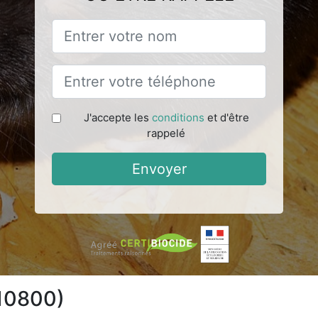
J'accepte les
conditions
et d'être
rappelé
Envoyer
(10800)