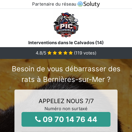
Partenaire du réseau
Interventions dans le Calvados (14)
4.8
/5
(
119
votes)
Besoin de vous débarrasser des
rats à Bernières-sur-Mer ?
APPELEZ NOUS 7/7
Numéro non surtaxé
09 70 14 76 44