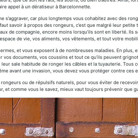
ire appel à un dératiseur à Barcelonnette.
ème s’aggraver, car plus longtemps vous cohabitez avec des ro
faut savoir à propos des rongeurs, c’est que malgré leur petite ta
ux de compagnie, encore moins lorsqu’ils sont en liberté. Ils s
espace de vie, vos aliments, vos vêtements, et tout votre mobili
 germes, et vous exposent à de nombreuses maladies. En plus, e
er vos documents, vos coussins et tout ce qu’ils peuvent grigno
 leur sale habitude de ronger les câbles et la tuyauterie. Tous 
 même avant une invasion, vous devez vous protéger contre ces e
à rongeurs ou de répulsifs naturels, pour vous éviter de recevoir
r, et comme vous le savez, mieux vaut toujours prévenir que gu