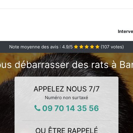
Interv
Note moyenne des avis :
4.9
/5
(
107
votes)
us débarrasser des rats à Ba
APPELEZ NOUS 7/7
Numéro non surtaxé
09 70 14 35 56
OU ÊTRE RAPPELÉ