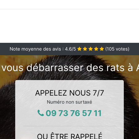
Note moyenne des avis :
4.6
/5
(
105
votes)
 vous débarrasser des rats à 
APPELEZ NOUS 7/7
Numéro non surtaxé
09 73 76 57 11
OU ÊTRE RAPPELÉ