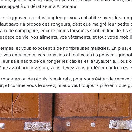
ire appel à un dératiseur à Artemare.
ème s’aggraver, car plus longtemps vous cohabitez avec des ro
faut savoir à propos des rongeurs, c’est que malgré leur petite ta
ux de compagnie, encore moins lorsqu’ils sont en liberté. Ils s
espace de vie, vos aliments, vos vêtements, et tout votre mobili
 germes, et vous exposent à de nombreuses maladies. En plus, e
er vos documents, vos coussins et tout ce qu’ils peuvent grigno
 leur sale habitude de ronger les câbles et la tuyauterie. Tous 
 même avant une invasion, vous devez vous protéger contre ces e
à rongeurs ou de répulsifs naturels, pour vous éviter de recevoir
r, et comme vous le savez, mieux vaut toujours prévenir que gu