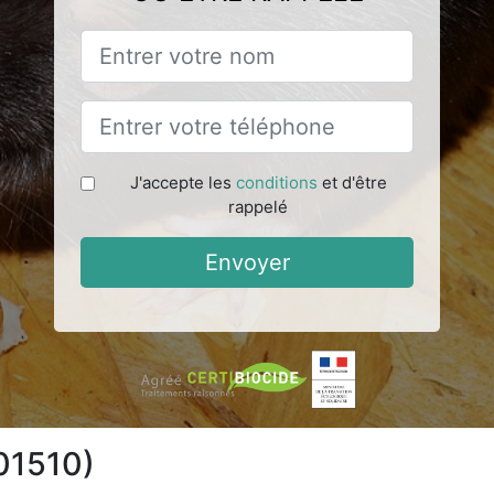
J'accepte les
conditions
et d'être
rappelé
Envoyer
01510)